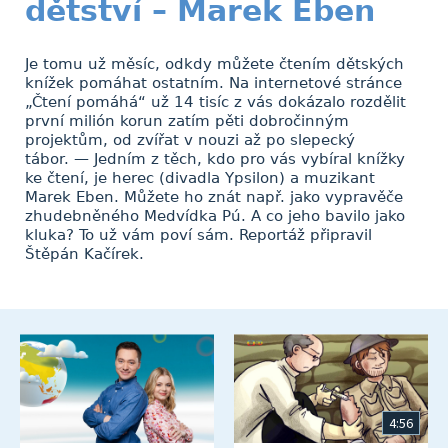
dětství – Marek Eben
Je tomu už měsíc, odkdy můžete čtením dětských
knížek pomáhat ostatním. Na internetové stránce
„Čtení pomáhá“ už 14 tisíc z vás dokázalo rozdělit
první milión korun zatím pěti dobročinným
projektům, od zvířat v nouzi až po slepecký
tábor. — Jedním z těch, kdo pro vás vybíral knížky
ke čtení, je herec (divadla Ypsilon) a muzikant
Marek Eben. Můžete ho znát např. jako vypravěče
zhudebněného Medvídka Pú. A co jeho bavilo jako
kluka? To už vám poví sám. Reportáž připravil
Štěpán Kačírek.
4:56