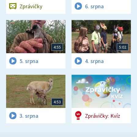
Zprávičky
6. srpna
4:55
5:02
5. srpna
4. srpna
4:53
3. srpna
Zprávičky: Kvíz