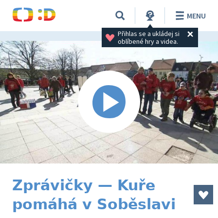
MENU
Přihlas se a ukládej si 
oblíbené hry a videa.
Zprávičky — Kuře
pomáhá v Soběslavi