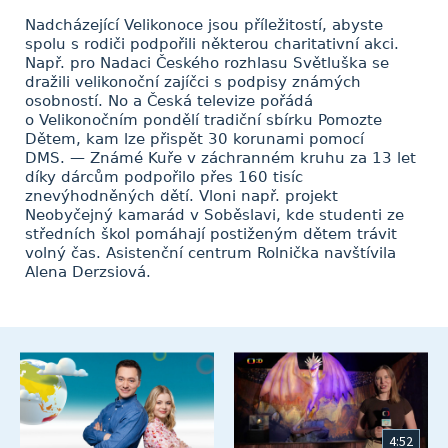
Nadcházející Velikonoce jsou příležitostí, abyste
spolu s rodiči podpořili některou charitativní akci.
Např. pro Nadaci Českého rozhlasu Světluška se
dražili velikonoční zajíčci s podpisy známých
osobností. No a Česká televize pořádá
o Velikonočním pondělí tradiční sbírku Pomozte
Dětem, kam lze přispět 30 korunami pomocí
DMS. — Známé Kuře v záchranném kruhu za 13 let
díky dárcům podpořilo přes 160 tisíc
znevýhodněných dětí. Vloni např. projekt
Neobyčejný kamarád v Soběslavi, kde studenti ze
středních škol pomáhají postiženým dětem trávit
volný čas. Asistenční centrum Rolnička navštívila
Alena Derzsiová.
4:52