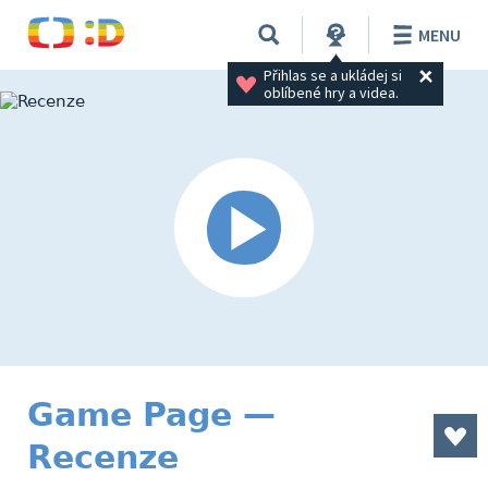
MENU
Přihlas se a ukládej si 
oblíbené hry a videa.
Game Page —
Recenze