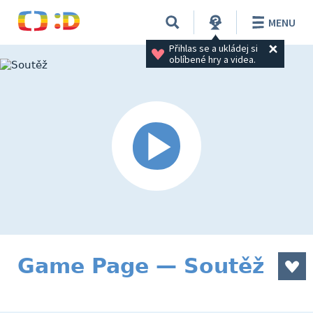
MENU
Přihlas se a ukládej si 
oblíbené hry a videa.
Game Page — Soutěž