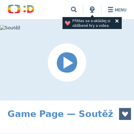
MENU
Přihlas se a ukládej si 
oblíbené hry a videa.
Game Page — Soutěž