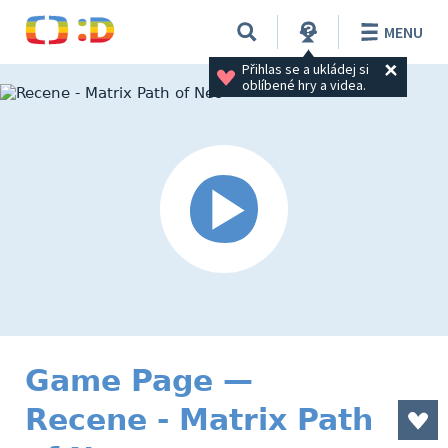
MENU
Přihlas se a ukládej si 
oblíbené hry a videa.
Game Page —
Recene - Matrix Path