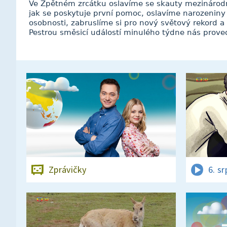
Ve Zpětném zrcátku oslavíme se skauty mezinárodní
jak se poskytuje první pomoc, oslavíme narozenin
osobnosti, zabruslíme si pro nový světový rekord a
Pestrou směsicí událostí minulého týdne nás prove
Zprávičky
6. s