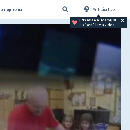
ro nejmenší
Přihlásit se
Přihlas se a ukládej si 
oblíbené hry a videa.