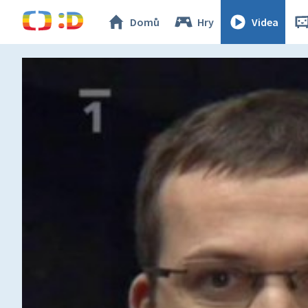
Domů
Hry
Videa