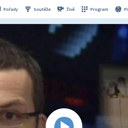
Pořady
Soutěže
Živě
Program
P