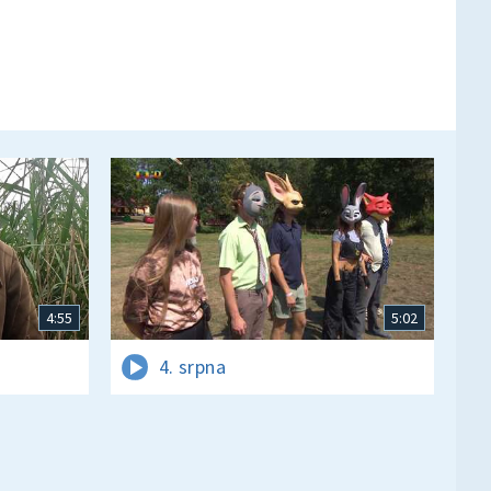
4:55
5:02
4. srpna