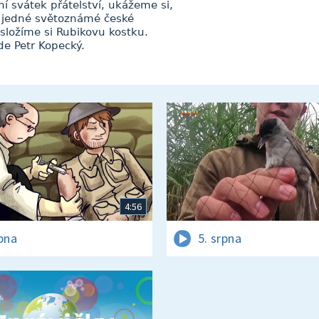
 svátek přátelství, ukážeme si,
y jedné světoznámé české
 složíme si Rubikovu kostku.
de Petr Kopecký.
4:56
rpna
5. srpna