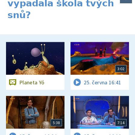
vypadala škola tvých
snů?
3:02
Planeta Yó
25. června 16:41
5:38
7:14