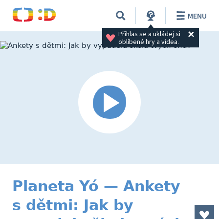
MENU
Přihlas se a ukládej si 
oblíbené hry a videa.
Planeta Yó — Ankety
s dětmi: Jak by