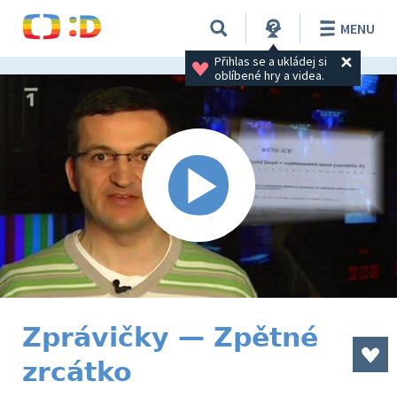
MENU
Přihlas se a ukládej si 
oblíbené hry a videa.
Zprávičky — Zpětné
zrcátko