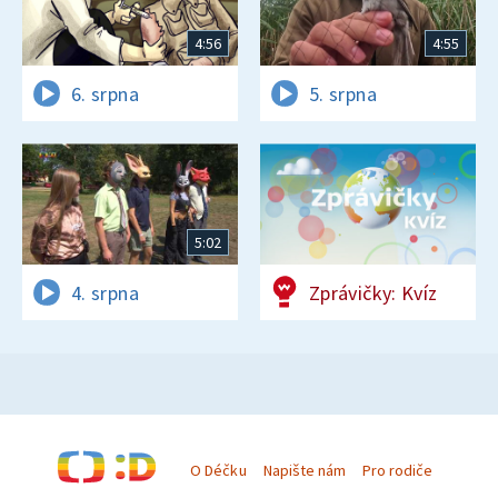
4:56
4:55
6. srpna
5. srpna
5:02
4. srpna
Zprávičky: Kvíz
O Déčku
Napište nám
Pro rodiče