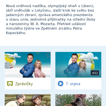
Nová sněhová nadílka, olympijský oheň v Liberci,
obří sněhulák v Lotyšsku, další krok ke světu bez
jaderných zbraní, zpráva amerického prezidenta
o stavu unie, jednotné přijímačky na střední školy
a narozeniny W. A. Mozarta. Přehled událostí
minulého týdne ve Zpětném zrcátku Petra
Kopeckého.
4:52
Zprávičky
7. srpna