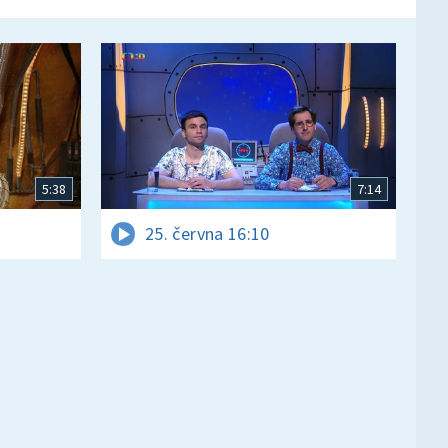
5:38
7:14
25. června 16:10