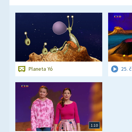
Planeta Yó
25. 
1:10