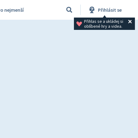
ro nejmenší
Přihlásit se
Přihlas se a ukládej si 
oblíbené hry a videa.