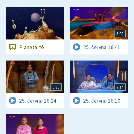
3:02
Planeta Yó
25. června 16:41
5:38
7:14
25. června 16:24
25. června 16:10