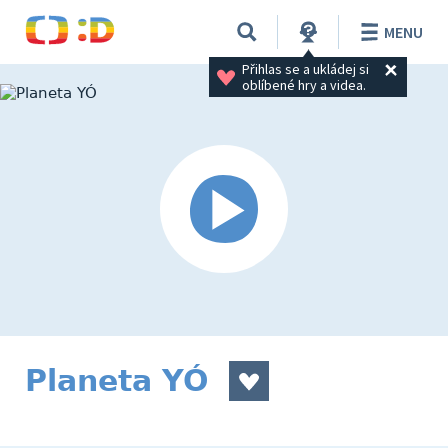
MENU
Přihlas se a ukládej si 
oblíbené hry a videa.
Planeta YÓ