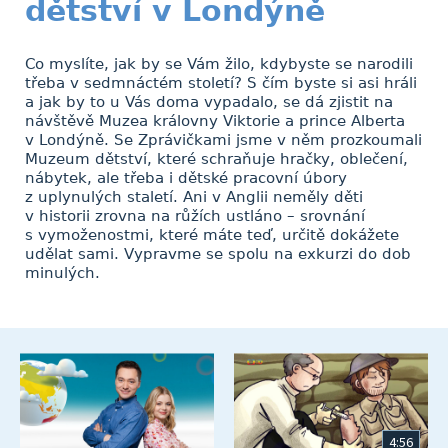
dětství v Londýně
Co myslíte, jak by se Vám žilo, kdybyste se narodili
třeba v sedmnáctém století? S čím byste si asi hráli
a jak by to u Vás doma vypadalo, se dá zjistit na
návštěvě Muzea královny Viktorie a prince Alberta
v Londýně. Se Zprávičkami jsme v něm prozkoumali
Muzeum dětství, které schraňuje hračky, oblečení,
nábytek, ale třeba i dětské pracovní úbory
z uplynulých staletí. Ani v Anglii neměly děti
v historii zrovna na růžích ustláno – srovnání
s vymoženostmi, které máte teď, určitě dokážete
udělat sami. Vypravme se spolu na exkurzi do dob
minulých.
4:56