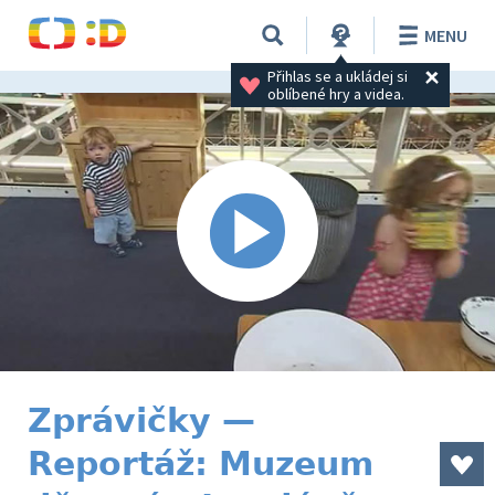
MENU
Přihlas se a ukládej si 
oblíbené hry a videa.
Zprávičky —
Reportáž: Muzeum