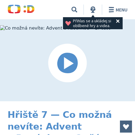
MENU
Přihlas se a ukládej si 
oblíbené hry a videa.
Hřiště 7 — Co možná
nevíte: Advent