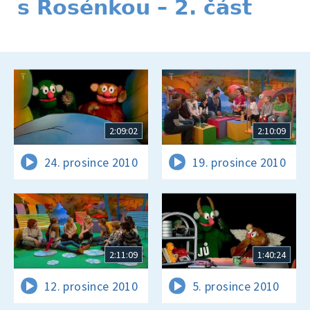
s Rosénkou – 2. část
2:09:02
2:10:09
24. prosince 2010
19. prosince 2010
2:11:09
1:40:24
12. prosince 2010
5. prosince 2010