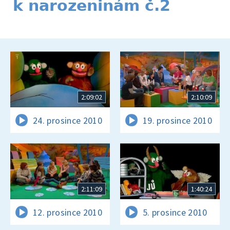
k narozeninám č.2
2:09:02
2:10:09
24. prosince 2010
19. prosince 2010
2:11:09
1:40:24
12. prosince 2010
5. prosince 2010