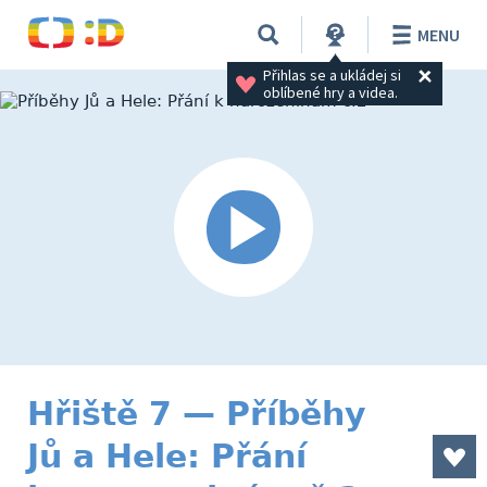
MENU
Přihlas se a ukládej si 
oblíbené hry a videa.
Hřiště 7 — Příběhy
Jů a Hele: Přání