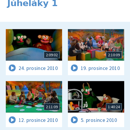
Jůheláky 1
2:09:02
2:10:09
24. prosince 2010
19. prosince 2010
2:11:09
1:40:24
12. prosince 2010
5. prosince 2010