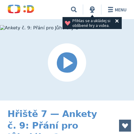
MENU
Přihlas se a ukládej si 
oblíbené hry a videa.
Hřiště 7 — Ankety
č. 9: Přání pro