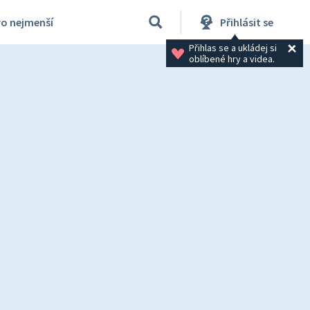
ro nejmenší
Přihlásit se
Přihlas se a ukládej si 
oblíbené hry a videa.