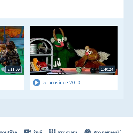
2:11:09
1:40:24
5. prosince 2010
Soutěže
Živě
Program
Pro nejmenší