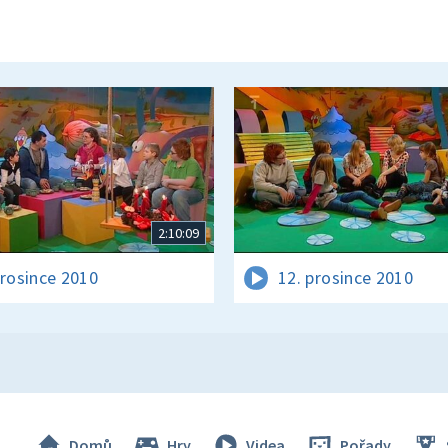
2:10:09
prosince 2010
12. prosince 2010
Domů
Hry
Videa
Pořady