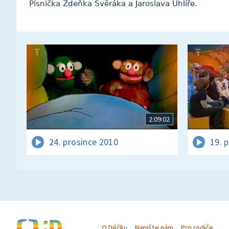
Písnička Zdeňka Svěráka a Jaroslava Uhlíře.
2:09:02
24. prosince 2010
19. 
O Déčku
Napište nám
Pro rodiče