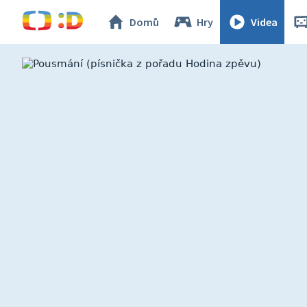
Domů
Hry
Videa