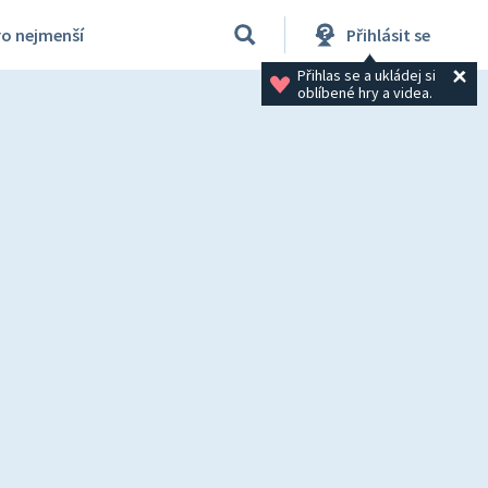
ro nejmenší
Přihlásit se
Přihlas se a ukládej si 
oblíbené hry a videa.