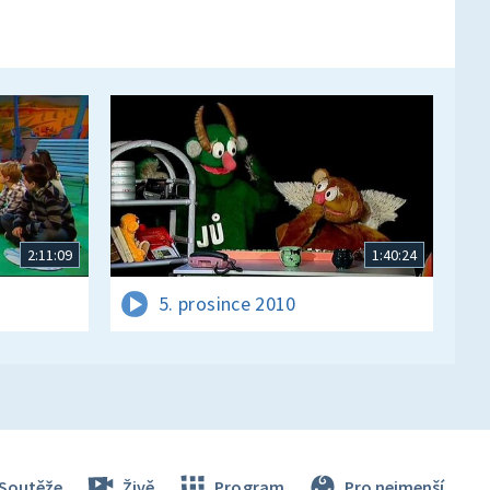
2:11:09
1:40:24
5. prosince 2010
Soutěže
Živě
Program
Pro nejmenší