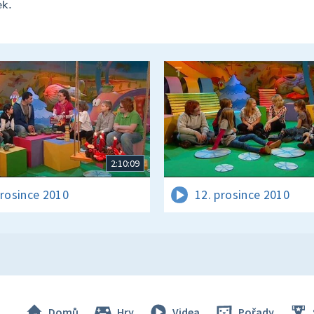
ek.
2:10:09
prosince 2010
12. prosince 2010
Domů
Hry
Videa
Pořady