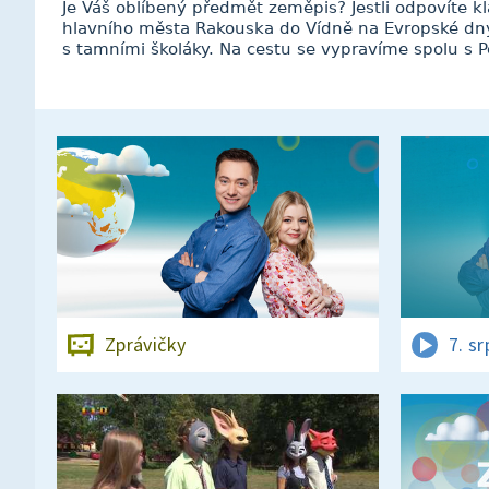
Je Váš oblíbený předmět zeměpis? Jestli odpovíte k
hlavního města Rakouska do Vídně na Evropské dny 
s tamními školáky. Na cestu se vypravíme spolu s
Zprávičky
7. s