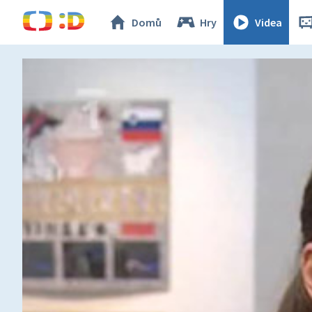
Domů
Hry
Videa