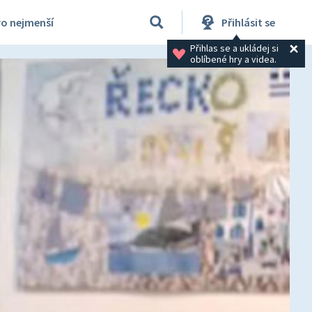
ro nejmenší
Přihlásit se
Přihlas se a ukládej si 
oblíbené hry a videa.