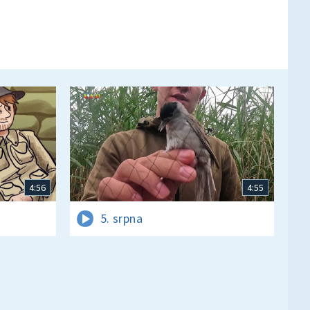
4:56
4:55
5. srpna