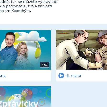
ladně, tak se můžete vypravit do
a porovnat si svoje znalosti
 Petrem Kopeckým.
4:52
rpna
6. srpna