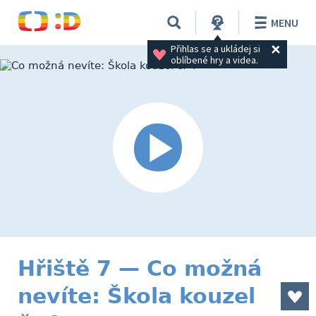
MENU
Přihlas se a ukládej si 
oblíbené hry a videa.
Hřiště 7 — Co možná
nevíte: Škola kouzel