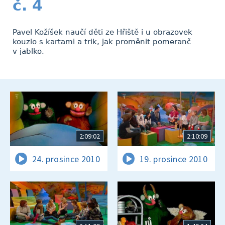
č. 4
Pavel Kožíšek naučí děti ze Hřiště i u obrazovek
kouzlo s kartami a trik, jak proměnit pomeranč
v jablko.
2:09:02
2:10:09
24. prosince 2010
19. prosince 2010