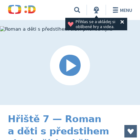
MENU
Přihlas se a ukládej si 
oblíbené hry a videa.
Hřiště 7 — Roman
a děti s předstihem