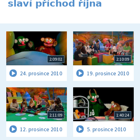
slaví příchod října
2:09:02
2:10:09
24. prosince 2010
19. prosince 2010
2:11:09
1:40:24
12. prosince 2010
5. prosince 2010