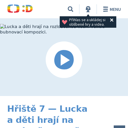
MENU
Přihlas se a ukládej si 
oblíbené hry a videa.
Hřiště 7 — Lucka
a děti hrají na