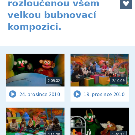
rozloučenou všem
velkou bubnovací
kompozici.
2:09:02
2:10:09
24. prosince 2010
19. prosince 2010
2:11:09
1:40:24