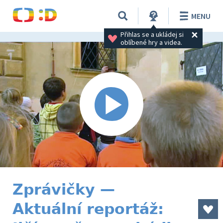
MENU
Přihlas se a ukládej si 
oblíbené hry a videa.
Zprávičky —
Aktuální reportáž: