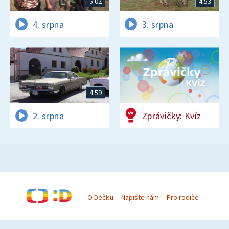
5:02
4:53
4. srpna
3. srpna
4:59
2. srpna
Zprávičky: Kvíz
O Déčku
Napište nám
Pro rodiče
© Česká televize 1996–2026
O cookies na Déčku