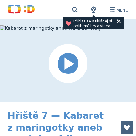
MENU
Přihlas se a ukládej si 
oblíbené hry a videa.
Hřiště 7 — Kabaret
z maringotky aneb