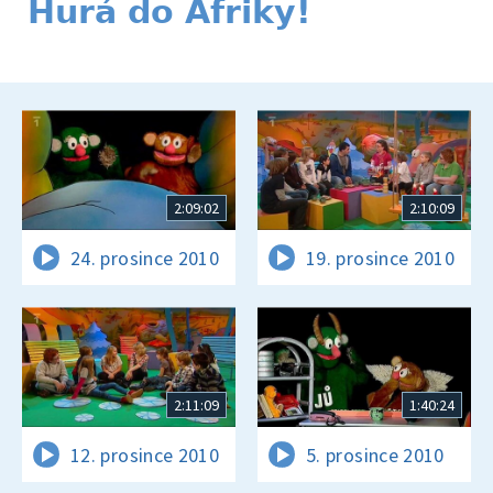
Hurá do Afriky!
2:09:02
2:10:09
24. prosince 2010
19. prosince 2010
2:11:09
1:40:24
12. prosince 2010
5. prosince 2010