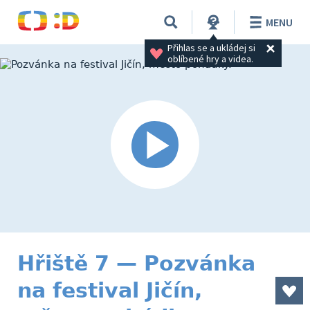
MENU
Přihlas se a ukládej si 
oblíbené hry a videa.
Hřiště 7 — Pozvánka
na festival Jičín,