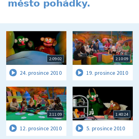
město pohádky.
2:09:02
2:10:09
24. prosince 2010
19. prosince 2010
2:11:09
1:40:24
12. prosince 2010
5. prosince 2010