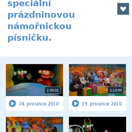
speciální
prázdninovou
námořnickou
písničku.
2:09:02
2:10:09
24. prosince 2010
19. prosince 2010