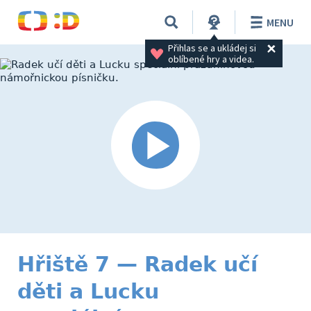
MENU
Přihlas se a ukládej si 
oblíbené hry a videa.
Hřiště 7 — Radek učí
děti a Lucku