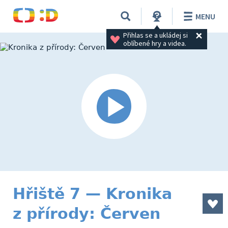
MENU
Přihlas se a ukládej si 
oblíbené hry a videa.
Hřiště 7 — Kronika
z přírody: Červen