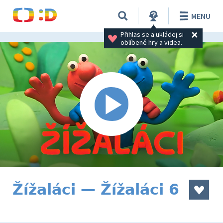
MENU
Přihlas se a ukládej si 
oblíbené hry a videa.
Žížaláci — Žížaláci 6