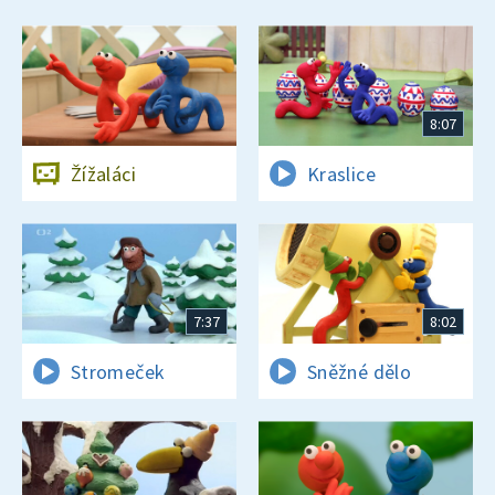
8:07
Žížaláci
Kraslice
7:37
8:02
Stromeček
Sněžné dělo