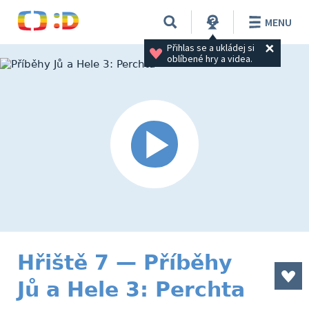
MENU
Přihlas se a ukládej si 
oblíbené hry a videa.
Hřiště 7 — Příběhy
Jů a Hele 3: Perchta