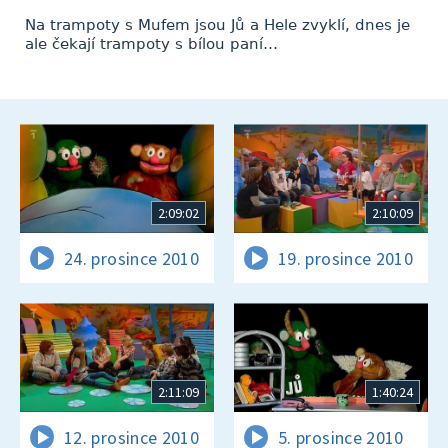
Na trampoty s Mufem jsou Jů a Hele zvyklí, dnes je
ale čekají trampoty s bílou paní…
2:09:02
2:10:09
24. prosince 2010
19. prosince 2010
2:11:09
1:40:24
12. prosince 2010
5. prosince 2010