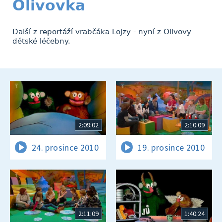
Olivovka
Další z reportáží vrabčáka Lojzy - nyní z Olivovy
dětské léčebny.
2:09:02
2:10:09
24. prosince 2010
19. prosince 2010
2:11:09
1:40:24