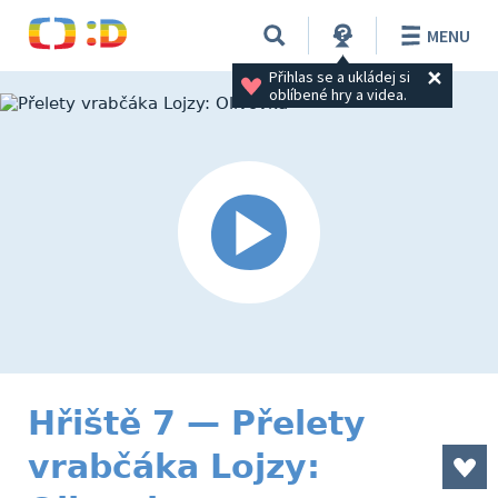
MENU
Přihlas se a ukládej si 
oblíbené hry a videa.
Hřiště 7 — Přelety
vrabčáka Lojzy: