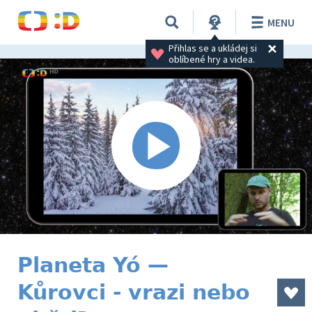
MENU
Přihlas se a ukládej si 
oblíbené hry a videa.
Planeta Yó —
Kůrovci - vrazi nebo