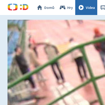
Domů
Hry
Videa