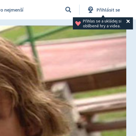
ro nejmenší
Přihlásit se
Přihlas se a ukládej si 
oblíbené hry a videa.