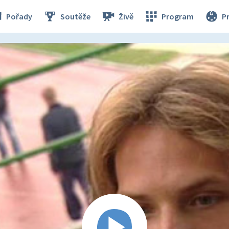
Pořady
Soutěže
Živě
Program
P