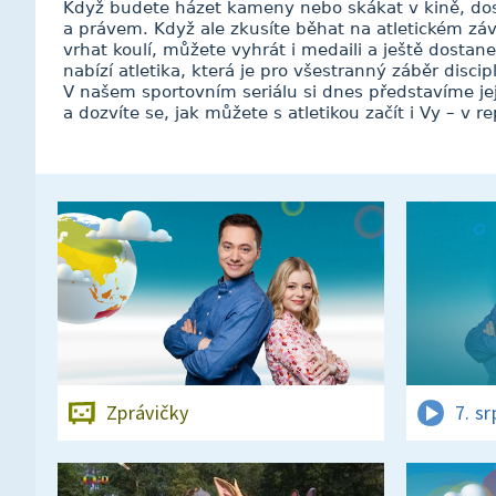
Když budete házet kameny nebo skákat v kině, do
a právem. Když ale zkusíte běhat na atletickém závo
vrhat koulí, můžete vyhrát i medaili a ještě dostane
nabízí atletika, která je pro všestranný záběr disci
V našem sportovním seriálu si dnes představíme je
a dozvíte se, jak můžete s atletikou začít i Vy – v re
Zprávičky
7. s