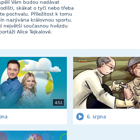
spělí Vám budou nadávat
dišti, skákat o tyči nebo třeba
te pochvalu. Příležitost k tomu
plín nazývána královnou sportu.
jí největší současnou hvězdu
portáži Alice Tejkalové.
4:52
rpna
6. srpna