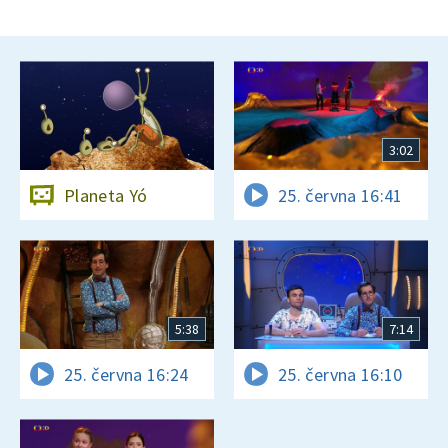
3:02
Planeta Yó
25. června 16:41
5:38
7:14
25. června 16:24
25. června 16:10