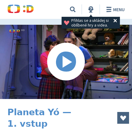
MENU
Přihlas se a ukládej si 
oblíbené hry a videa.
Planeta Yó —
1. vstup