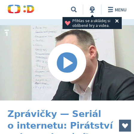
MENU
Přihlas se a ukládej si 
oblíbené hry a videa.
Zprávičky — Seriál
o internetu: Pirátství