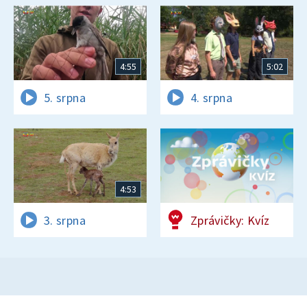
4:55
5:02
5. srpna
4. srpna
4:53
3. srpna
Zprávičky: Kvíz