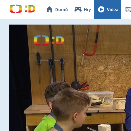
Domů
Hry
Videa