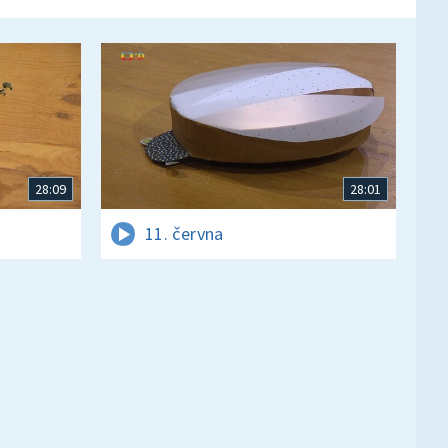
28:09
28:01
11. června