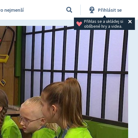
ro nejmenší
Přihlásit se
Přihlas se a ukládej si 
oblíbené hry a videa.