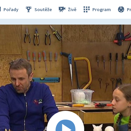
Pořady
Soutěže
Živě
Program
P