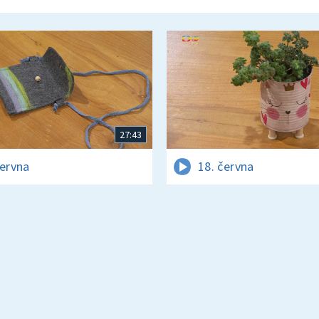
27:43
června
18. června