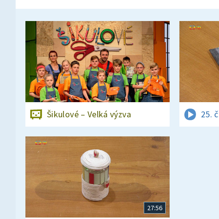
Šikulové – Velká výzva
25. 
27:56