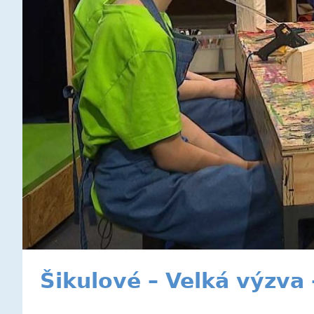
Šikulové – Velká výzva 