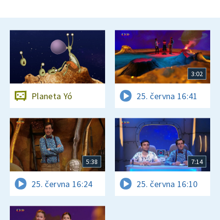
3:02
Planeta Yó
25. června 16:41
5:38
7:14
25. června 16:24
25. června 16:10