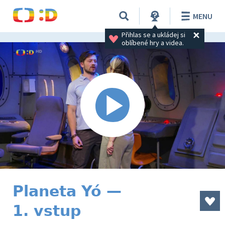
MENU
Přihlas se a ukládej si 
oblíbené hry a videa.
Planeta Yó —
1. vstup