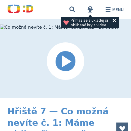
MENU
Přihlas se a ukládej si 
oblíbené hry a videa.
Hřiště 7 — Co možná
nevíte č. 1: Máme