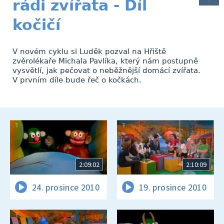
rádi zvířata - Díl
kočičí
V novém cyklu si Luděk pozval na Hřiště
zvěrolékaře Michala Pavlíka, který nám postupně
vysvětlí, jak pečovat o neběžnější domácí zvířata.
V prvním díle bude řeč o kočkách.
2:09:02
2:10:09
24. prosince 2010
19. prosince 2010