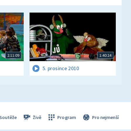
2:11:09
1:40:24
5. prosince 2010
Soutěže
Živě
Program
Pro nejmenší