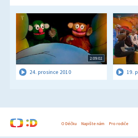
2:09:02
24. prosince 2010
19. 
O Déčku
Napište nám
Pro rodiče