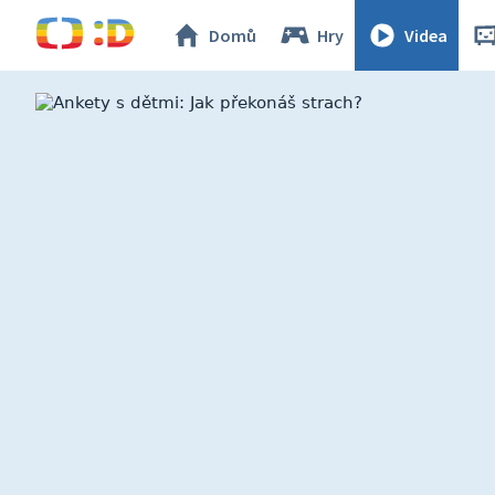
Domů
Hry
Videa