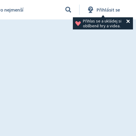
ro nejmenší
Přihlásit se
Přihlas se a ukládej si 
oblíbené hry a videa.