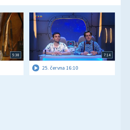
5:38
7:14
25. června 16:10