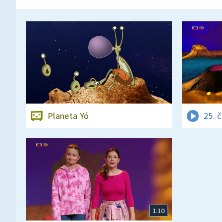
Planeta Yó
25. 
1:10