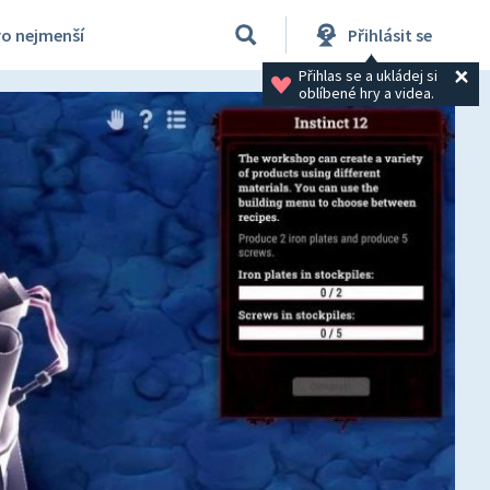
ro nejmenší
Přihlásit se
Přihlas se a ukládej si 
oblíbené hry a videa.