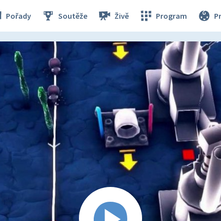
Pořady
Soutěže
Živě
Program
P