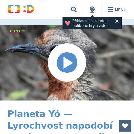
MENU
Přihlas se a ukládej si 
oblíbené hry a videa.
Planeta Yó —
Lyrochvost napodobí