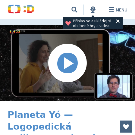
MENU
Přihlas se a ukládej si 
oblíbené hry a videa.
Planeta Yó —
Logopedická