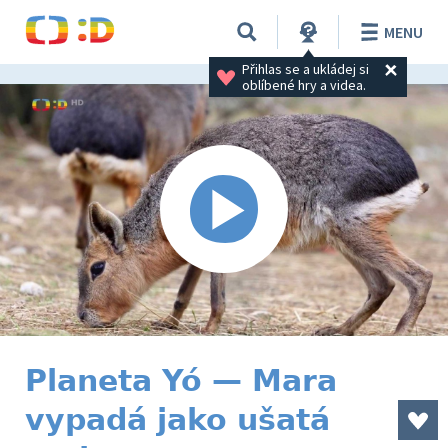
MENU
Přihlas se a ukládej si 
oblíbené hry a videa.
Planeta Yó — Mara
vypadá jako ušatá