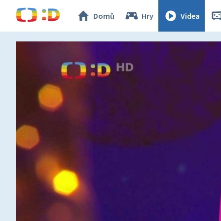
Domů
Hry
Videa