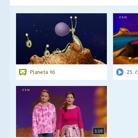
Planeta Yó
25. 
1:10