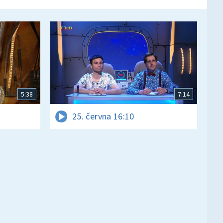
5:38
7:14
25. června 16:10