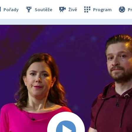
Pořady
Soutěže
Živě
Program
P