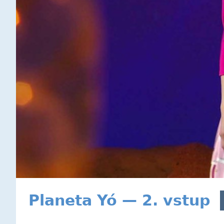
Planeta Yó — 2. vstup