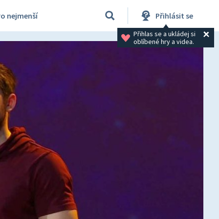
ro nejmenší
Přihlásit se
Přihlas se a ukládej si 
oblíbené hry a videa.