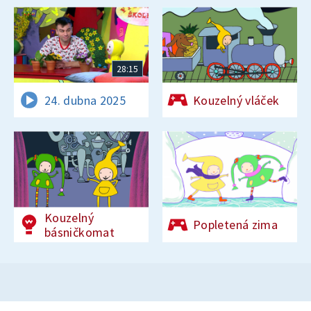
28:15
24. dubna 2025
Kouzelný vláček
Kouzelný
Popletená zima
básničkomat