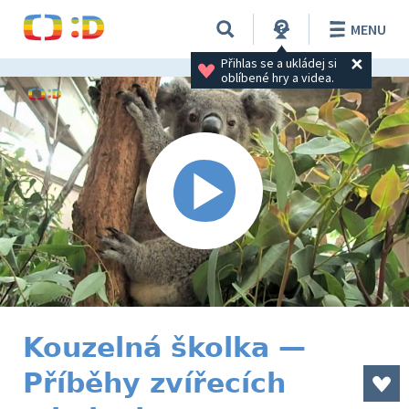
MENU
Přihlas se a ukládej si 
oblíbené hry a videa.
Kouzelná školka —
Příběhy zvířecích