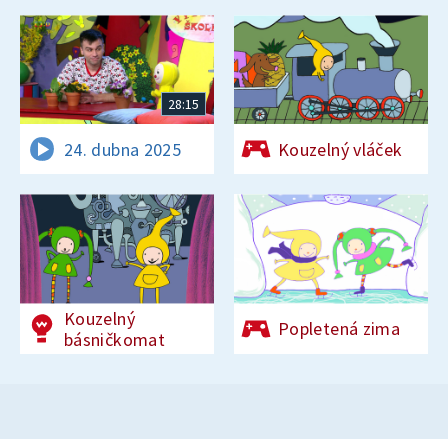
28:15
24. dubna 2025
Kouzelný vláček
Kouzelný
Popletená zima
básničkomat