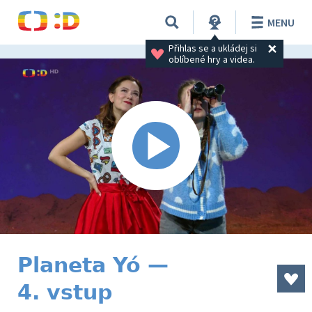
MENU
Přihlas se a ukládej si 
oblíbené hry a videa.
Planeta Yó —
4. vstup