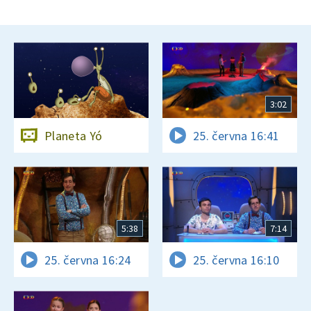
3:02
Planeta Yó
25. června 16:41
5:38
7:14
25. června 16:24
25. června 16:10