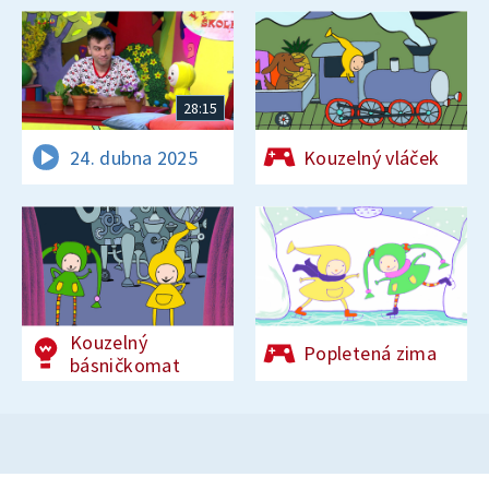
28:15
24. dubna 2025
Kouzelný vláček
Kouzelný
Popletená zima
básničkomat