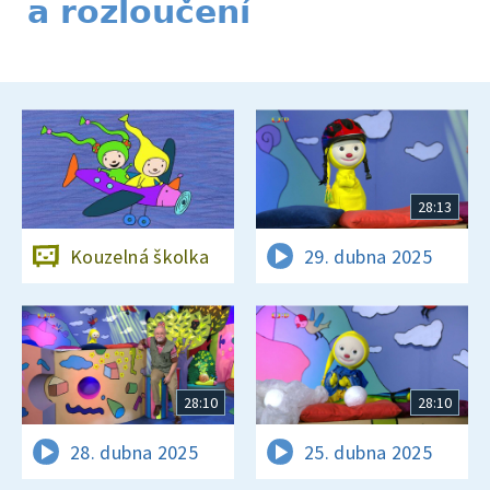
a rozloučení
28:13
Kouzelná školka
29. dubna 2025
28:10
28:10
28. dubna 2025
25. dubna 2025