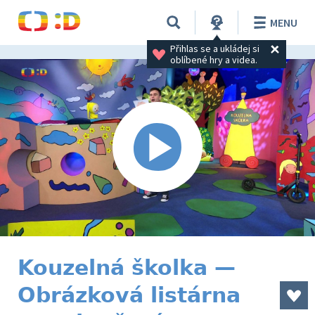
MENU
Přihlas se a ukládej si 
oblíbené hry a videa.
Kouzelná školka —
Obrázková listárna