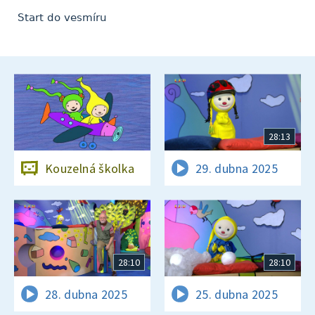
Start do vesmíru
28:13
Kouzelná školka
29. dubna 2025
28:10
28:10
28. dubna 2025
25. dubna 2025