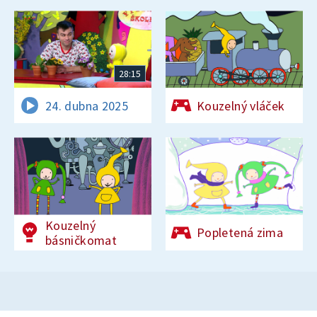
28:15
24. dubna 2025
Kouzelný vláček
Kouzelný
Popletená zima
básničkomat