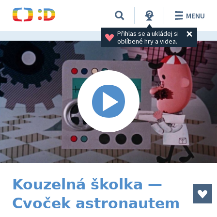
MENU
Přihlas se a ukládej si 
oblíbené hry a videa.
Kouzelná školka —
Cvoček astronautem