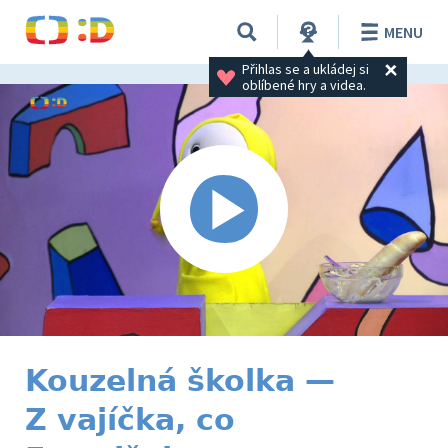
MENU
Přihlas se a ukládej si 
oblíbené hry a videa.
Kouzelná školka —
Z vajíčka, co