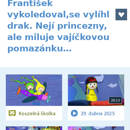
František
vykoledoval,se vylíhl
drak. Nejí princezny,
ale miluje vajíčkovou
pomazánku…
28:13
Kouzelná školka
29. dubna 2025