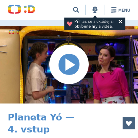
MENU
Přihlas se a ukládej si 
oblíbené hry a videa.
Planeta Yó —
4. vstup