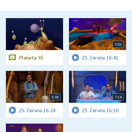
3:02
Planeta Yó
25. června 16:41
5:38
7:14
25. června 16:24
25. června 16:10