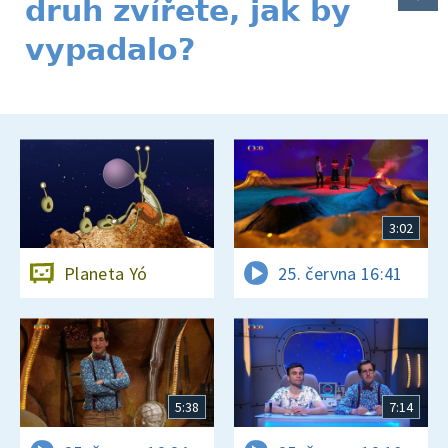
druh zvířete, jak by
vypadalo?
3:02
Planeta Yó
25. června 16:41
5:38
7:14