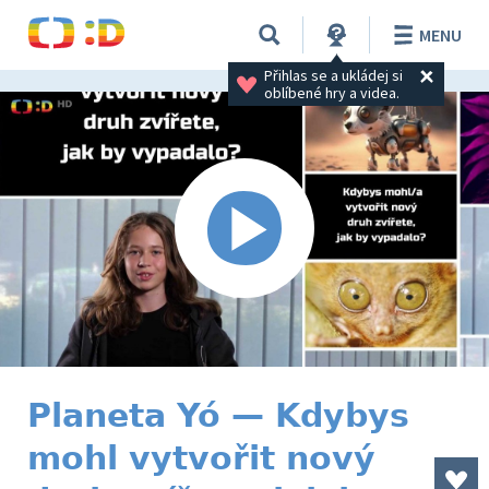
MENU
Přihlas se a ukládej si 
oblíbené hry a videa.
Planeta Yó — Kdybys
mohl vytvořit nový